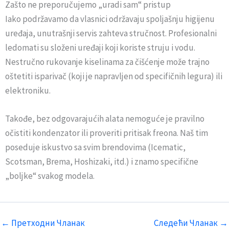
Zašto ne preporučujemo „uradi sam“ pristup
Iako podržavamo da vlasnici održavaju spoljašnju higijenu
uređaja, unutrašnji servis zahteva stručnost. Profesionalni
ledomati su složeni uređaji koji koriste struju i vodu.
Nestručno rukovanje kiselinama za čišćenje može trajno
oštetiti isparivač (koji je napravljen od specifičnih legura) ili
elektroniku.
Takođe, bez odgovarajućih alata nemoguće je pravilno
očistiti kondenzator ili proveriti pritisak freona. Naš tim
poseduje iskustvo sa svim brendovima (Icematic,
Scotsman, Brema, Hoshizaki, itd.) i znamo specifične
„boljke“ svakog modela.
←
Претходни Чланак
Следећи Чланак
→