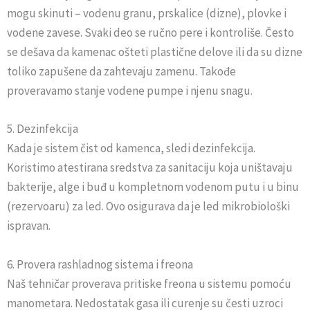
mogu skinuti – vodenu granu, prskalice (dizne), plovke i
vodene zavese. Svaki deo se ručno pere i kontroliše. Često
se dešava da kamenac ošteti plastične delove ili da su dizne
toliko zapušene da zahtevaju zamenu. Takođe
proveravamo stanje vodene pumpe i njenu snagu.
5. Dezinfekcija
Kada je sistem čist od kamenca, sledi dezinfekcija.
Koristimo atestirana sredstva za sanitaciju koja uništavaju
bakterije, alge i buđ u kompletnom vodenom putu i u binu
(rezervoaru) za led. Ovo osigurava da je led mikrobiološki
ispravan.
6. Provera rashladnog sistema i freona
Naš tehničar proverava pritiske freona u sistemu pomoću
manometara. Nedostatak gasa ili curenje su česti uzroci