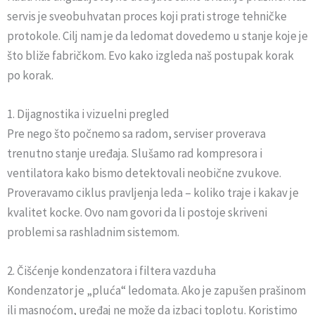
servis je sveobuhvatan proces koji prati stroge tehničke
protokole. Cilj nam je da ledomat dovedemo u stanje koje je
što bliže fabričkom. Evo kako izgleda naš postupak korak
po korak.
1. Dijagnostika i vizuelni pregled
Pre nego što počnemo sa radom, serviser proverava
trenutno stanje uređaja. Slušamo rad kompresora i
ventilatora kako bismo detektovali neobične zvukove.
Proveravamo ciklus pravljenja leda – koliko traje i kakav je
kvalitet kocke. Ovo nam govori da li postoje skriveni
problemi sa rashladnim sistemom.
2. Čišćenje kondenzatora i filtera vazduha
Kondenzator je „pluća“ ledomata. Ako je zapušen prašinom
ili masnoćom, uređaj ne može da izbaci toplotu. Koristimo