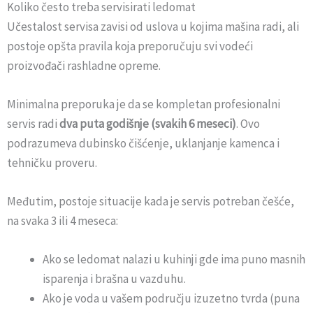
Koliko često treba servisirati ledomat
Učestalost servisa zavisi od uslova u kojima mašina radi, ali
postoje opšta pravila koja preporučuju svi vodeći
proizvođači rashladne opreme.
Minimalna preporuka je da se kompletan profesionalni
servis radi
dva puta godišnje (svakih 6 meseci)
. Ovo
podrazumeva dubinsko čišćenje, uklanjanje kamenca i
tehničku proveru.
Međutim, postoje situacije kada je servis potreban češće,
na svaka 3 ili 4 meseca:
Ako se ledomat nalazi u kuhinji gde ima puno masnih
isparenja i brašna u vazduhu.
Ako je voda u vašem području izuzetno tvrda (puna