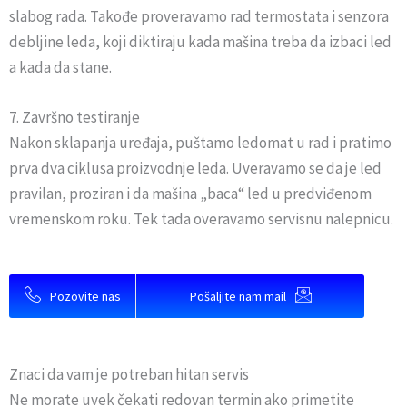
slabog rada. Takođe proveravamo rad termostata i senzora
debljine leda, koji diktiraju kada mašina treba da izbaci led
a kada da stane.
7. Završno testiranje
Nakon sklapanja uređaja, puštamo ledomat u rad i pratimo
prva dva ciklusa proizvodnje leda. Uveravamo se da je led
pravilan, proziran i da mašina „baca“ led u predviđenom
vremenskom roku. Tek tada overavamo servisnu nalepnicu.
Pozovite nas
Pošaljite nam mail
Znaci da vam je potreban hitan servis
Ne morate uvek čekati redovan termin ako primetite