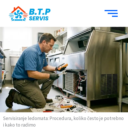
Пређи
на
садржај
Servisiranje ledomata: Procedura, koliko često je potrebno
i kako to radimo