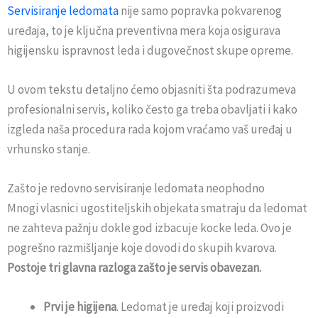
Servisiranje ledomata
nije samo popravka pokvarenog
uređaja, to je ključna preventivna mera koja osigurava
higijensku ispravnost leda i dugovečnost skupe opreme.
U ovom tekstu detaljno ćemo objasniti šta podrazumeva
profesionalni servis, koliko često ga treba obavljati i kako
izgleda naša procedura rada kojom vraćamo vaš uređaj u
vrhunsko stanje.
Zašto je redovno servisiranje ledomata neophodno
Mnogi vlasnici ugostiteljskih objekata smatraju da ledomat
ne zahteva pažnju dokle god izbacuje kocke leda. Ovo je
pogrešno razmišljanje koje dovodi do skupih kvarova.
Postoje tri glavna razloga zašto je servis obavezan.
Prvi je higijena
. Ledomat je uređaj koji proizvodi