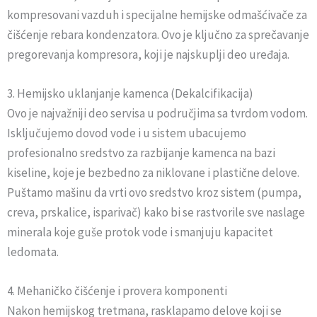
kompresovani vazduh i specijalne hemijske odmašćivače za
čišćenje rebara kondenzatora. Ovo je ključno za sprečavanje
pregorevanja kompresora, koji je najskuplji deo uređaja.
3. Hemijsko uklanjanje kamenca (Dekalcifikacija)
Ovo je najvažniji deo servisa u područjima sa tvrdom vodom.
Isključujemo dovod vode i u sistem ubacujemo
profesionalno sredstvo za razbijanje kamenca na bazi
kiseline, koje je bezbedno za niklovane i plastične delove.
Puštamo mašinu da vrti ovo sredstvo kroz sistem (pumpa,
creva, prskalice, isparivač) kako bi se rastvorile sve naslage
minerala koje guše protok vode i smanjuju kapacitet
ledomata.
4. Mehaničko čišćenje i provera komponenti
Nakon hemijskog tretmana, rasklapamo delove koji se