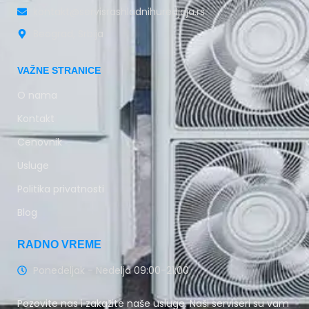
kontakt@servisrashladnihuredjaja.rs
Beograd, Srbija
VAŽNE STRANICE
O nama
Kontakt
Cenovnik
Usluge
Politika privatnosti
Blog
RADNO VREME
Ponedeljak - Nedelja 09:00-21:00
Pozovite nas i zakažite naše usluge. Naši serviseri su vam