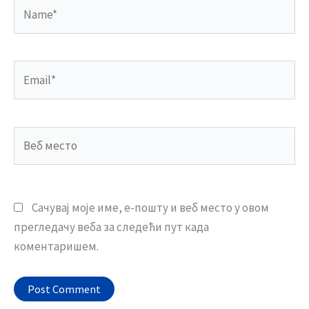
Name*
Email*
Веб
место
Сачувај моје име, е-пошту и веб место у овом
прегледачу веба за следећи пут када
коментаришем.