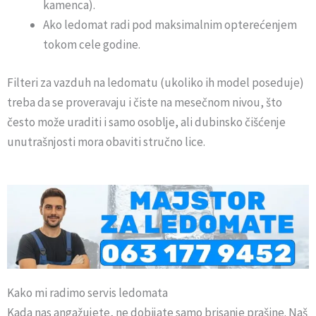
kamenca).
Ako ledomat radi pod maksimalnim opterećenjem
tokom cele godine.
Filteri za vazduh na ledomatu (ukoliko ih model poseduje)
treba da se proveravaju i čiste na mesečnom nivou, što
često može uraditi i samo osoblje, ali dubinsko čišćenje
unutrašnjosti mora obaviti stručno lice.
Kako mi radimo servis ledomata
Kada nas angažujete, ne dobijate samo brisanje prašine. Naš