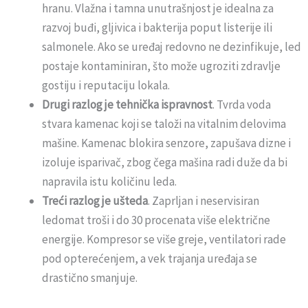
hranu. Vlažna i tamna unutrašnjost je idealna za
razvoj buđi, gljivica i bakterija poput listerije ili
salmonele. Ako se uređaj redovno ne dezinfikuje, led
postaje kontaminiran, što može ugroziti zdravlje
gostiju i reputaciju lokala.
Drugi razlog je tehnička ispravnost
. Tvrda voda
stvara kamenac koji se taloži na vitalnim delovima
mašine. Kamenac blokira senzore, zapušava dizne i
izoluje isparivač, zbog čega mašina radi duže da bi
napravila istu količinu leda.
Treći razlog je ušteda
. Zaprljan i neservisiran
ledomat troši i do 30 procenata više električne
energije. Kompresor se više greje, ventilatori rade
pod opterećenjem, a vek trajanja uređaja se
drastično smanjuje.