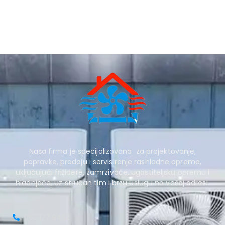
Naša firma je specijalizovana za projektovanje,
popravke, prodaju i servisiranje rashladne opreme,
uključujući frižidere, zamrzivače, ugostiteljsku opremu i
hladnjače, uz stručan tim i brzu uslugu na vašoj adresi.
063 177 9452