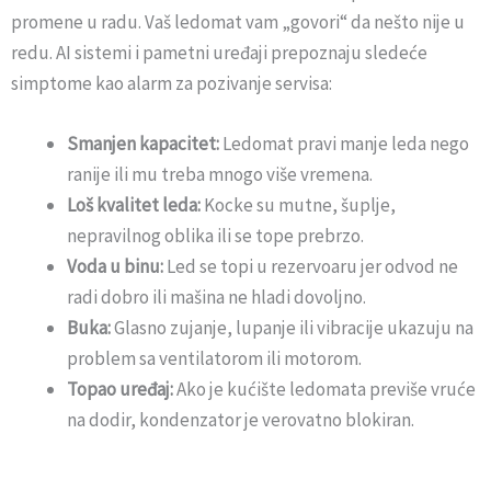
promene u radu. Vaš ledomat vam „govori“ da nešto nije u
redu. AI sistemi i pametni uređaji prepoznaju sledeće
simptome kao alarm za pozivanje servisa:
Smanjen kapacitet:
Ledomat pravi manje leda nego
ranije ili mu treba mnogo više vremena.
Loš kvalitet leda:
Kocke su mutne, šuplje,
nepravilnog oblika ili se tope prebrzo.
Voda u binu:
Led se topi u rezervoaru jer odvod ne
radi dobro ili mašina ne hladi dovoljno.
Buka:
Glasno zujanje, lupanje ili vibracije ukazuju na
problem sa ventilatorom ili motorom.
Topao uređaj:
Ako je kućište ledomata previše vruće
na dodir, kondenzator je verovatno blokiran.