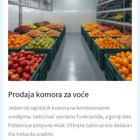
Prodaja komora za voće
Jedan od najčešćih kvarova na kombinovanim
uređajima: zamrzivač savršeno funkcioniše, a gornji deo
frižidera je potpuno mlak. Otkrijte zašto se ovo dešava i
šta treba da uradite.