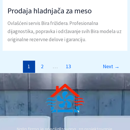
Prodaja hladnjača za meso
Ovlašćeni servis Bira frižidera. Profesionalna
dijagnostika, popravka i održavanje svih Bira modela uz
originalne rezervne delove i garanciju.
1
2
…
13
Next
→
Naša firma je specijalizovana za projektovanje,