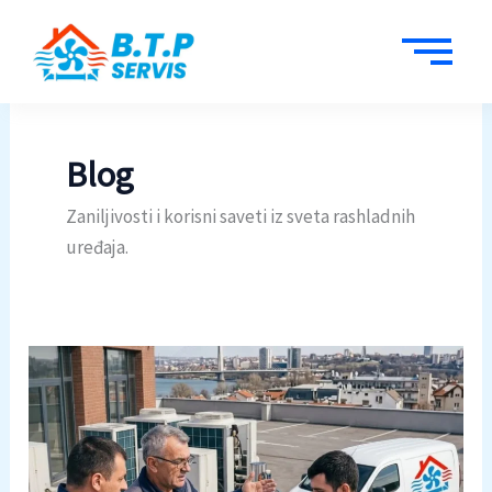
Пређи
на
садржај
Blog
Zaniljivosti i korisni saveti iz sveta rashladnih
uređaja.