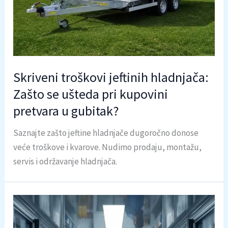
Skriveni troškovi jeftinih hladnjača:
Zašto se ušteda pri kupovini
pretvara u gubitak?
Saznajte zašto jeftine hladnjače dugoročno donose
veće troškove i kvarove. Nudimo prodaju, montažu,
servis i održavanje hladnjača.