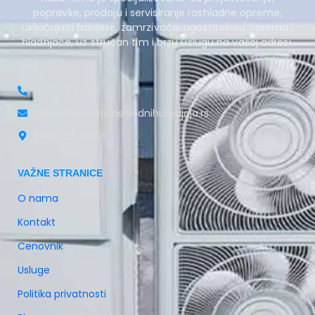
popravke, prodaju i servisiranje rashladne opreme,
uključujući frižidere, zamrzivače, ugostiteljsku opremu i
hladnjače, uz stručan tim i brzu uslugu na vašoj adresi.
063 177 9452
kontakt@servisrashladnihuredjaja.rs
Beograd, Srbija
VAŽNE STRANICE
O nama
Kontakt
Cenovnik
Usluge
Politika privatnosti