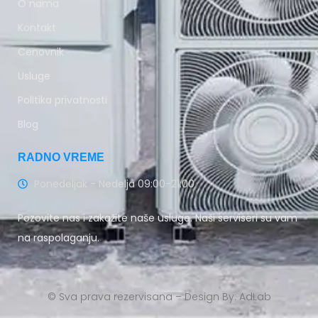
O nama
Kontakt
Cenovnik
Usluge
Politika privatnosti
Blog
RADNO VREME
Ponedeljak - Nedelja 09:00-21:00
Pozovite nas i zakažite naše usluge. Naši serviseri su vam
na raspolaganju.
© Sva prava rezervisana – Design By: AdLab