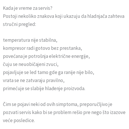
Kada je vreme za servis?
Postoji nekoliko znakova koji ukazuju da hladnjača zahteva
stručni pregled:
temperatura nije stabilna,
kompresor radi gotovo bez prestanka,
povećana je potrošnja električne energije,
čuju se neuobičajeni zvuci,
pojavljuje se led tamo gde ga ranije nije bilo,
vrata se ne zatvaraju pravilno,
primećuje se slabije hlađenje proizvoda.
Čim se pojavi neki od ovih simptoma, preporučljivo je
pozvati servis kako bi se problem rešio pre nego što izazove
veće posledice.