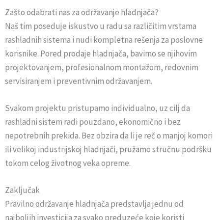
Zašto odabrati nas za održavanje hladnjača?
Naš tim poseduje iskustvo u radu sa različitim vrstama
rashladnih sistema i nudi kompletna rešenja za poslovne
korisnike. Pored prodaje hladnjača, bavimo se njihovim
projektovanjem, profesionalnom montažom, redovnim
servisiranjem i preventivnim održavanjem.
Svakom projektu pristupamo individualno, uz cilj da
rashladni sistem radi pouzdano, ekonomično i bez
nepotrebnih prekida. Bez obzira da li je reč o manjoj komori
ili velikoj industrijskoj hladnjači, pružamo stručnu podršku
tokom celog životnog veka opreme.
Zaključak
Pravilno održavanje hladnjača predstavlja jednu od
najboljih investicija za svako preduzeće koje koristi