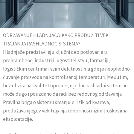
ODRŽAVANJE HLADNJAČA: KAKO PRODUŽITI VEK
TRAJANJA RASHLADNOG SISTEMA?
Hladnjače predstavljaju ključni deo poslovanja u
prehrambenoj industriji, ugostiteljstvu, farmaciji,
logističkim centrima i svim delatnostima gde je neophodno
čuvanje proizvoda na kontrolisanoj temperaturi. Međutim,
bez obzira na kvalitet opreme, nijedan rashladni sistem ne
može dugo i pouzdano da radi bez redovnog održavanja.
Pravilna briga o sistemu smanjuje rizik od kvarova,
produžava njegov vek trajanja i doprinosi nižim troškovima
eksploatacije.