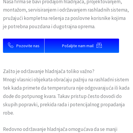
Naša firma se bavi prodajom hladnjača, projektovanjem,
montažom, servisiranjem i održavanjem rashladnih sistema,
pružajući kompletna rešenja za poslovne korisnike kojima
je potrebna pouzdana i dugotrajna oprema.
Pozovite nas
Pošaljite nam mail
Zašto je održavanje hladnjača toliko važno?
Mnogi vlasnici objekata obraćaju pažnju na rashladni sistem
tek kada primete da temperatura nije odgovarajuća ili kada
dođe do potpunog kvara. Takav pristup često dovodi do
skupih popravki, prekida rada i potencijalnog propadanja
robe.
Redovno održavanje hladnjača omogućava da se manji