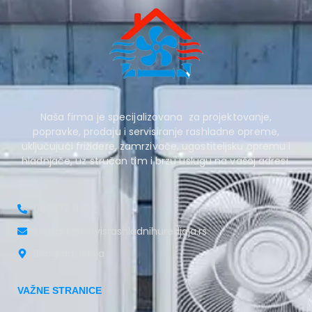
Naša firma je specijalizovana za projektovanje,
popravke, prodaju i servisiranje rashladne opreme,
uključujući frižidere, zamrzivače, ugostiteljsku opremu i
hladnjače, uz stručan tim i brzu uslugu na vašoj adresi.
063 177 9452
kontakt@servisrashladnihuredjaja.rs
Beograd, Srbija
VAŽNE STRANICE