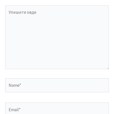
Упишите
овде
Name*
Email*