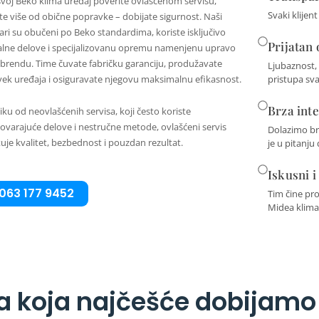
voj Beko klima uređaj poverite ovlašćenom servisu,
Svaki klijen
te više od obične popravke – dobijate sigurnost. Naši
ari su obučeni po Beko standardima, koriste isključivo
Prijatan
alne delove i specijalizovanu opremu namenjenu upravo
rendu. Time čuvate fabričku garanciju, produžavate
Ljubaznost,
pristupa sv
vek uređaja i osiguravate njegovu maksimalnu efikasnost.
Brza int
liku od neovlašćenih servisa, koji često koriste
varajuće delove i nestručne metode, ovlašćeni servis
Dolazimo br
uje kvalitet, bezbednost i pouzdan rezultat.
je u pitanju
Iskusni i
063 177 9452
Tim čine pro
Midea klima
ja koja najčešće dobijamo