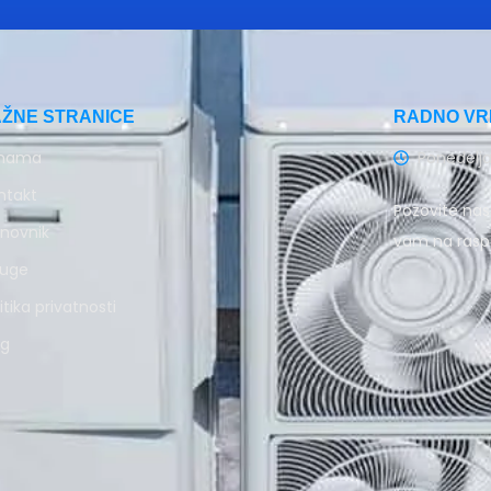
AŽNE STRANICE
RADNO VR
nama
Ponedelja
ntakt
Pozovite nas 
novnik
vam na rasp
luge
itika privatnosti
og