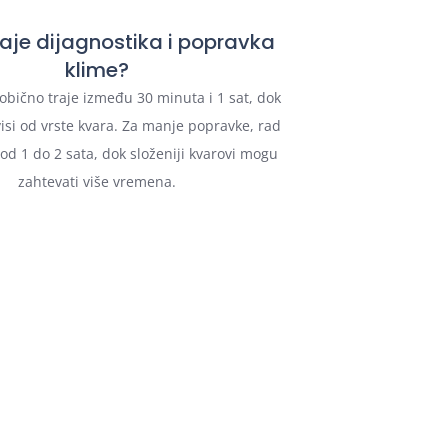
raje dijagnostika i popravka
klime?
 obično traje između 30 minuta i 1 sat, dok
isi od vrste kvara. Za manje popravke, rad
 od 1 do 2 sata, dok složeniji kvarovi mogu
zahtevati više vremena.