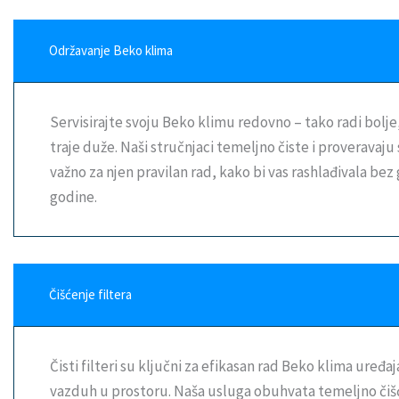
Održavanje Beko klima
Servisirajte svoju Beko klimu redovno – tako radi bolje,
traje duže. Naši stručnjaci temeljno čiste i proveravaju 
važno za njen pravilan rad, kako bi vas rashlađivala bez
godine.
Čišćenje filtera
Čisti filteri su ključni za efikasan rad Beko klima uređaj
vazduh u prostoru. Naša usluga obuhvata temeljno čišć