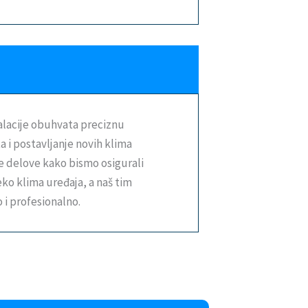
alacije obuhvata preciznu
 i postavljanje novih klima
e delove kako bismo osigurali
eko klima uređaja, a naš tim
o i profesionalno.