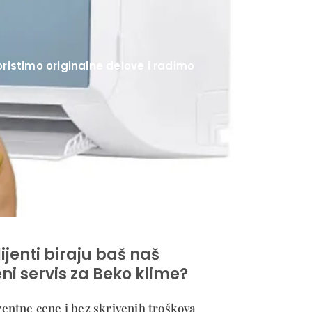
ristimo originalne delove i radimo
lijenti biraju baš naš
ni servis za Beko klime?
entne cene i bez skrivenih troškova