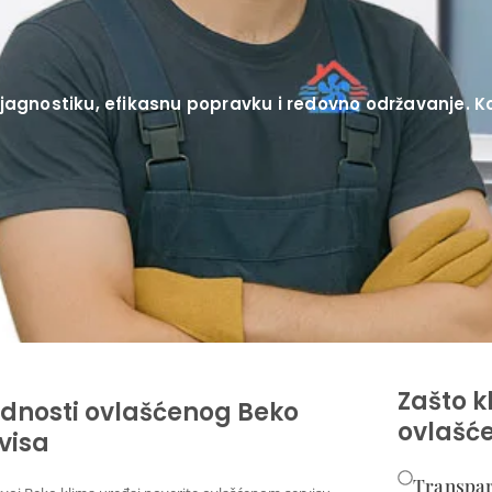
jagnostiku, efikasnu popravku i redovno održavanje. Ko
Zašto k
dnosti ovlašćenog Beko
ovlašće
visa
Transpar