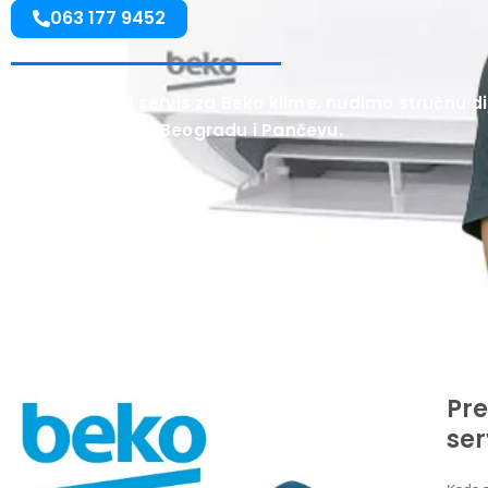
063 177 9452
Kao ovlašćeni servis za Beko klime, nudimo stručnu di
već godinama u Beogradu i Pančevu.
Pre
ser