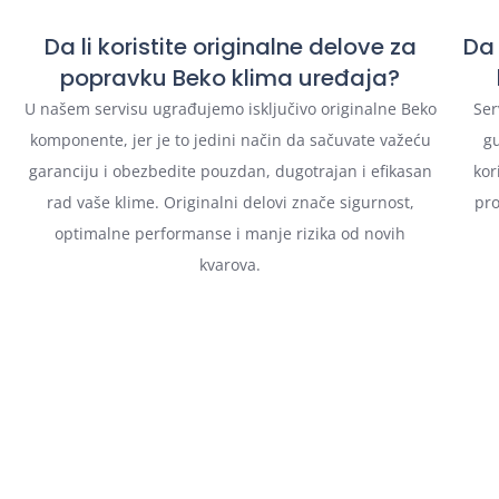
Da li koristite originalne delove za
Da 
popravku Beko klima uređaja?
U našem servisu ugrađujemo isključivo originalne Beko
Ser
komponente, jer je to jedini način da sačuvate važeću
gu
garanciju i obezbedite pouzdan, dugotrajan i efikasan
kor
rad vaše klime. Originalni delovi znače sigurnost,
pro
optimalne performanse i manje rizika od novih
kvarova.