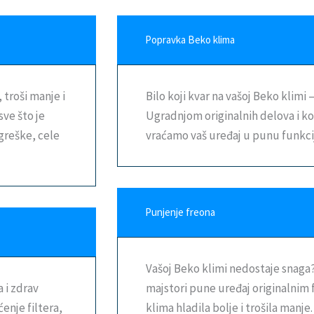
Popravka Beko klima
 troši manje i
Bilo koji kvar na vašoj Beko klimi
sve što je
Ugradnjom originalnih delova i 
 greške, cele
vraćamo vaš uređaj u punu funkci
Punjenje freona
Vašoj Beko klimi nedostaje snaga?
a i zdrav
majstori pune uređaj originalnim 
enje filtera,
klima hladila bolje i trošila manje.