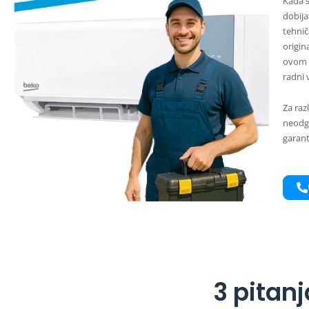
Kada s
dobija
tehnič
origin
ovom b
radni 
Za raz
neodgo
garant
3 pitan