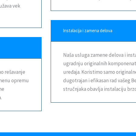
dužava vek
Instalacija i zamena delova
Naša usluga zamene delova i inst
ugradnju originalnih komponenata
no rešavanje
uređaja. Koristimo samo originaln
remenu opremu
dugotrajan i efikasan rad vašeg B
me
stručnjaka obavlja instalaciju brz
.