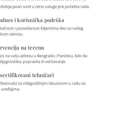
t dobija jasan uvid u cenu usluge pre početka rada.
 odnos i korisnička podrška
 tačnost i posvećenost klijentima deo su našeg
akom servisu.
ervencija na terenu
zo na vašu adresu u Beogradu i Pančevu, bilo da
 dijagnostika, popravka ili održavanje.
 sertifikovani tehničari
fesionalci sa višegodišnjim iskustvom u radu sa
 uređajima.