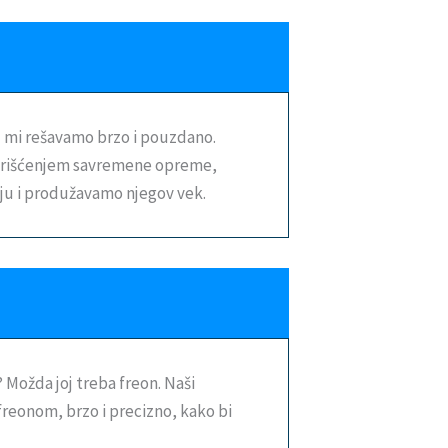
 – mi rešavamo brzo i pouzdano.
korišćenjem savremene opreme,
ju i produžavamo njegov vek.
 Možda joj treba freon. Naši
freonom, brzo i precizno, kako bi