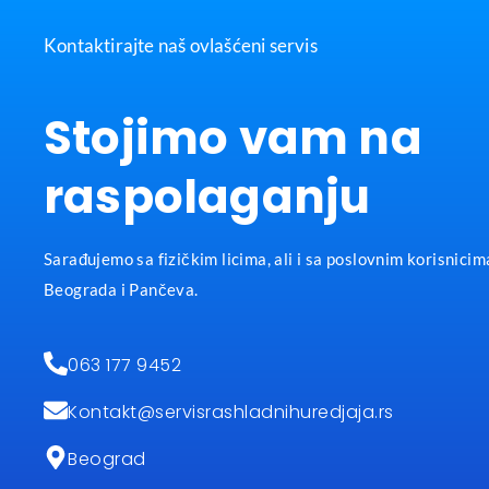
Kontaktirajte naš ovlašćeni servis
Stojimo vam na
raspolaganju
Sarađujemo sa fizičkim licima, ali i sa poslovnim korisnicima
Beograda i Pančeva.
063 177 9452
Kontakt@servisrashladnihuredjaja.rs
Beograd