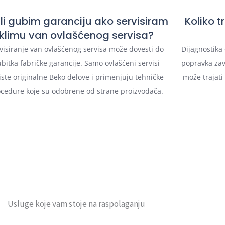
li gubim garanciju ako servisiram
Koliko t
klimu van ovlašćenog servisa?
visiranje van ovlašćenog servisa može dovesti do
Dijagnostika
bitka fabričke garancije. Samo ovlašćeni servisi
popravka zav
iste originalne Beko delove i primenjuju tehničke
može trajati
cedure koje su odobrene od strane proizvođača.
Usluge koje vam stoje na raspolaganju