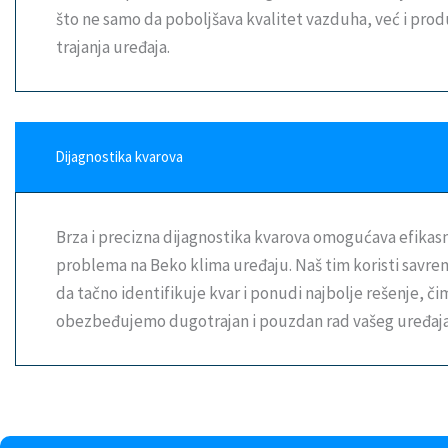
što ne samo da poboljšava kvalitet vazduha, već i pro
trajanja uređaja.
Dijagnostika kvarova
Brza i precizna dijagnostika kvarova omogućava efikas
problema na Beko klima uređaju. Naš tim koristi sav
da tačno identifikuje kvar i ponudi najbolje rešenje, či
obezbeđujemo dugotrajan i pouzdan rad vašeg uređaja