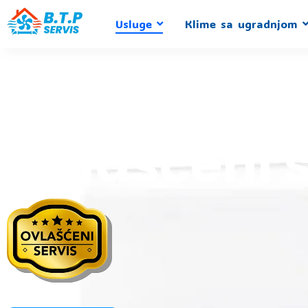
Пређи
Usluge
Klime sa ugradnjom
на
садржај
Ovlašćeni 