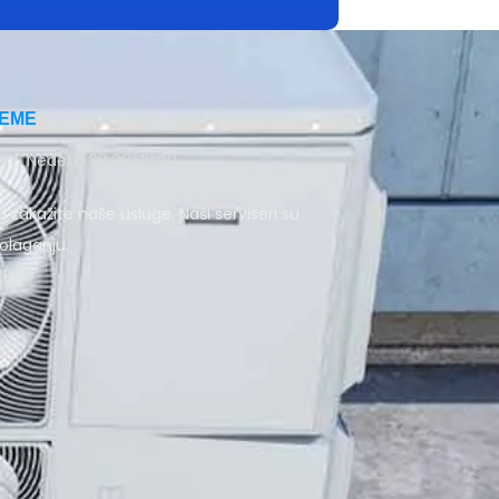
EME
k - Nedelja 09:00-21:00
i zakažite naše usluge. Naši serviseri su
olaganju.