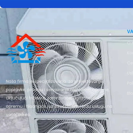
V
O 
Ko
Ce
Us
Naša firma je specijalizovana za projektovanje,
Pol
popravke, prodaju i servisiranje rashladne opreme,
Bl
uključujući frižidere, zamrzivače, ugostiteljsku
opremu i hladnjače, uz stručan tim i brzu uslugu na
vašoj adresi.