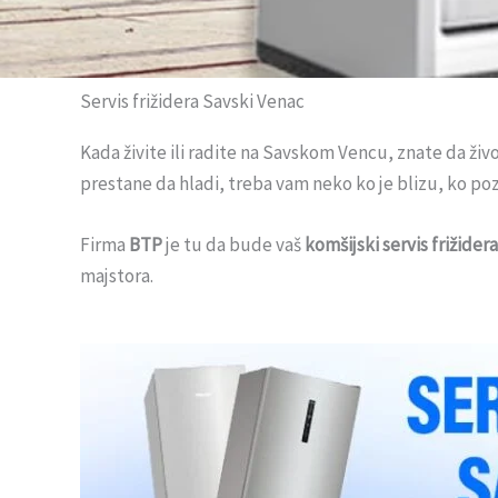
Servis frižidera Savski Venac
Kada živite ili radite na Savskom Vencu, znate da ži
prestane da hladi, treba vam neko ko je blizu, ko poz
Firma
BTP
je tu da bude vaš
komšijski servis frižidera
majstora.