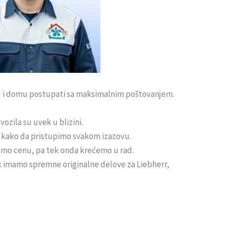
ju i domu postupati sa maksimalnim poštovanjem.
vozila su uvek u blizini.
o kako da pristupimo svakom izazovu.
amo cenu, pa tek onda krećemo u rad.
 imamo spremne originalne delove za Liebherr,