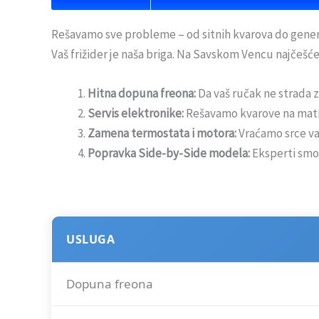
Rešavamo sve probleme – od sitnih kvarova do gener
Vaš frižider je naša briga. Na Savskom Vencu najčešće
Hitna dopuna freona:
Da vaš ručak ne strada z
Servis elektronike:
Rešavamo kvarove na mati
Zamena termostata i motora:
Vraćamo srce va
Popravka Side-by-Side modela:
Eksperti smo 
USLUGA
Dopuna freona