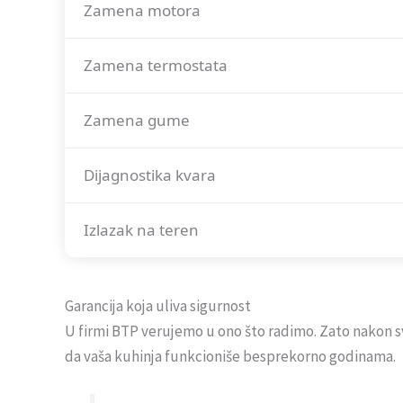
Zamena motora
Zamena termostata
Zamena gume
Dijagnostika kvara
Izlazak na teren
Garancija koja uliva sigurnost
U firmi BTP verujemo u ono što radimo. Zato nakon
da vaša kuhinja funkcioniše besprekorno godinama.