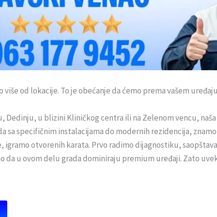
go više od lokacije. To je obećanje da ćemo prema vašem uređa
, Dedinju, u blizini Kliničkog centra ili na Zelenom vencu, naša 
da sa specifičnim instalacijama do modernih rezidencija, znam
, igramo otvorenih karata. Prvo radimo dijagnostiku, saopštav
 da u ovom delu grada dominiraju premium uređaji. Zato uvek