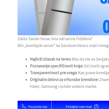
Zašto Savski Venac bira naš servis frižidera?
Biti „komšijski servis“ na Savskom Vencu znači mno
Najbrži izlazak na teren:
Bilo da ste na Senjaku
Poznavanje specifičnosti kraja:
Od starih zgra
Transparentnost pre svega:
Kao prave komšije
Originalni delovi za vrhunske brendove:
Znamo
Haier, Samsung i ostale vodeće marke.
Pozovite nas
Pošaljite nam mail