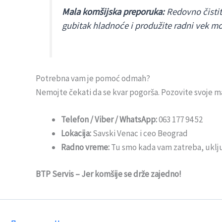
Mala komšijska preporuka:
Redovno čistit
gubitak hladnoće i produžite radni vek mo
Potrebna vam je pomoć odmah?
Nemojte čekati da se kvar pogorša. Pozovite svoje ma
Telefon / Viber / WhatsApp:
063 177 94 52
Lokacija:
Savski Venac i ceo Beograd
Radno vreme:
Tu smo kada vam zatreba, uklju
BTP Servis – Jer komšije se drže zajedno!