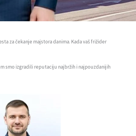
sta za čekanje majstora danima. Kada vaš frižider
em smo izgradili reputaciju najbržih i najpouzdanijih