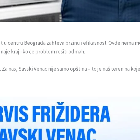
vot u centru Beograda zahteva brzinu i efikasnost. Ovde nema me
naje kraj i ko će problem rešiti odmah.
. Za nas, Savski Venac nije samo opština – to je naš teren na koj