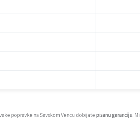
 svake popravke na Savskom Vencu dobijate
pisanu garanciju
. M