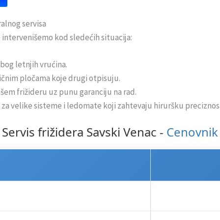
alnog servisa
 intervenišemo kod sledećih situacija:
bog letnjih vrućina.
čnim pločama koje drugi otpisuju.
šem frižideru uz punu garanciju na rad.
za velike sisteme i ledomate koji zahtevaju hiruršku preciznos
Servis frižidera Savski Venac -
Cenovnik