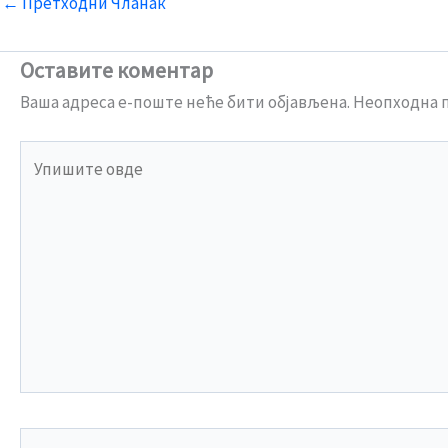
←
Претходни Чланак
Оставите коментар
Ваша адреса е-поште неће бити објављена.
Неопходна п
Упишите
овде
Name*