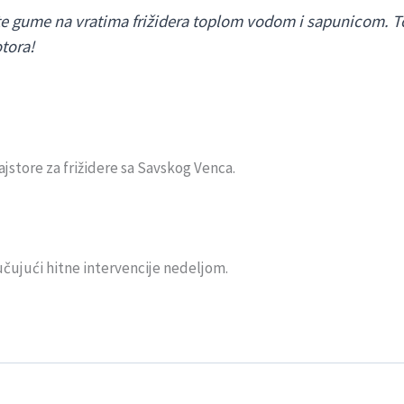
e gume na vratima frižidera toplom vodom i sapunicom. To 
tora!
jstore za frižidere sa Savskog Venca.
čujući hitne intervencije nedeljom.