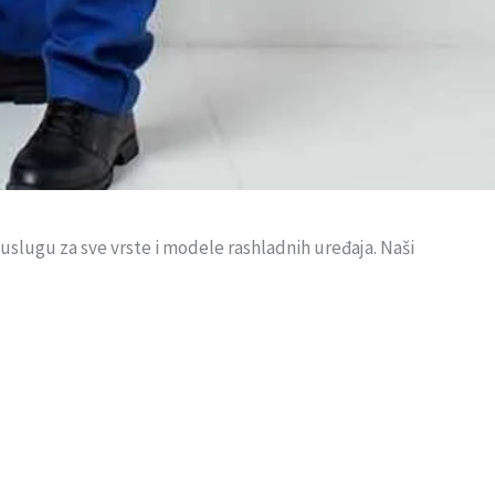
slugu za sve vrste i modele rashladnih uređaja. Naši