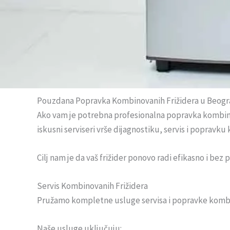
Pouzdana Popravka Kombinovanih Frižidera u Beog
Ako vam je potrebna profesionalna popravka kombinov
iskusni serviseri vrše dijagnostiku, servis i popravk
Cilj nam je da vaš frižider ponovo radi efikasno i bez
Servis Kombinovanih Frižidera
Pružamo kompletne usluge servisa i popravke kombin
Naše usluge uključuju: