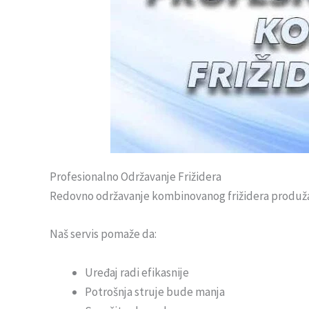
Profesionalno Održavanje Frižidera
Redovno održavanje kombinovanog frižidera produžav
Naš servis pomaže da:
Uređaj radi efikasnije
Potrošnja struje bude manja