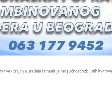
a vek trajanja uređaja i smanjuje mogućnost ozbiljnih kvarova