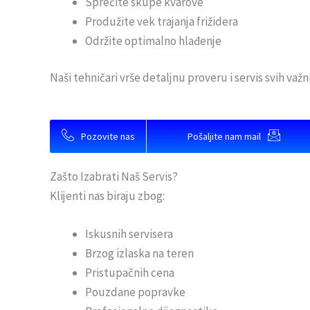
Sprečite skupe kvarove
Produžite vek trajanja frižidera
Održite optimalno hlađenje
Naši tehničari vrše detaljnu proveru i servis svih va
Pozovite nas
Pošaljite nam mail
Zašto Izabrati Naš Servis?
Klijenti nas biraju zbog:
Iskusnih servisera
Brzog izlaska na teren
Pristupačnih cena
Pouzdane popravke