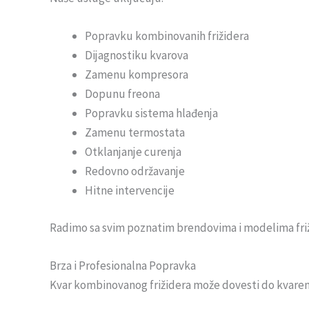
Popravku kombinovanih frižidera
Dijagnostiku kvarova
Zamenu kompresora
Dopunu freona
Popravku sistema hlađenja
Zamenu termostata
Otklanjanje curenja
Redovno održavanje
Hitne intervencije
Radimo sa svim poznatim brendovima i modelima friž
Brza i Profesionalna Popravka
Kvar kombinovanog frižidera može dovesti do kvarenja