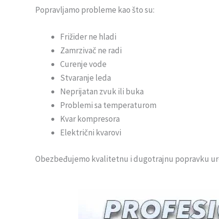
Popravljamo probleme kao što su:
Frižider ne hladi
Zamrzivač ne radi
Curenje vode
Stvaranje leda
Neprijatan zvuk ili buka
Problemi sa temperaturom
Kvar kompresora
Električni kvarovi
Obezbeđujemo kvalitetnu i dugotrajnu popravku ur