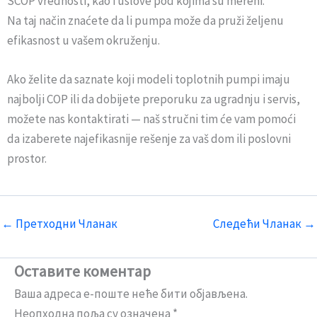
SCOP vrednosti, kao i uslove pod kojima su mereni.
Na taj način znaćete da li pumpa može da pruži željenu
efikasnost u vašem okruženju.
Ako želite da saznate koji modeli toplotnih pumpi imaju
najbolji COP ili da dobijete preporuku za ugradnju i servis,
možete nas kontaktirati — naš stručni tim će vam pomoći
da izaberete najefikasnije rešenje za vaš dom ili poslovni
prostor.
←
Претходни Чланак
Следећи Чланак
→
Оставите коментар
Ваша адреса е-поште неће бити објављена.
Неопходна поља су означена
*