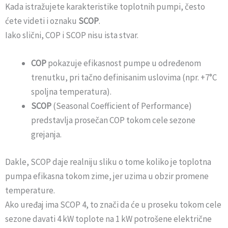
Kada istražujete karakteristike toplotnih pumpi, često
ćete videti i oznaku
SCOP
.
Iako slični, COP i SCOP nisu ista stvar.
COP
pokazuje efikasnost pumpe u određenom
trenutku, pri tačno definisanim uslovima (npr. +7°C
spoljna temperatura).
SCOP
(Seasonal Coefficient of Performance)
predstavlja prosečan COP tokom cele sezone
grejanja.
Dakle, SCOP daje realniju sliku o tome koliko je toplotna
pumpa efikasna tokom zime, jer uzima u obzir promene
temperature.
Ako uređaj ima SCOP 4, to znači da će u proseku tokom cele
sezone davati 4 kW toplote na 1 kW potrošene električne