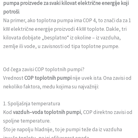
pumpa proizvede za svaki kilovat električne energije koji
potroši
.
Na primer, ako toplotna pumpa ima COP 4, to znači da za 1
kW električne energije proizvodi 4 kW toplote. Dakle, tri
kilovata dobijate „besplatno“ iz okoline – iz vazduha,
zemlje ili vode, u zavisnosti od tipa toplotne pumpe.
Od čega zavisi COP toplotnih pumpi?
Vrednost
COP toplotnih pumpi
nije uvek ista. Ona zavisi od
nekoliko faktora, među kojima su najvažniji:
1. Spoljašnja temperatura
Kod
vazduh–voda toplotnih pumpi
, COP direktno zavisi od
spoljne temperature.
Što je napolju hladnije, to je pumpi teže da iz vazduha