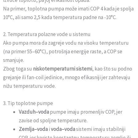
izvuče toplotu, pa joj efikasnost opada.
Na primer, toplotna pumpa može imati COP 4 kada je spolja
10°C, ali samo 2,5 kada temperatura padne na -10°C.
2. Temperatura polazne vode u sistemu
Ako pumpa mora da zagreje vodu na visoku temperaturu
(na primer 55–60°C), potrošnja energije raste, a COP se
smanjuje.
Zbog toga su
niskotemperaturni sistemi
, kao što su podno
grejanje ili fan-coil jedinice, mnogo efikasniji jer zahtevaju
nižu temperaturu vode.
3. Tip toplotne pumpe
Vazduh–voda
pumpe imaju promenljiv COP, jer
zavise od spoljne temperature.
Zemlja–voda
i
voda–voda
sistemi imaju stabilniji
COP, jer koriste konstantnu temperaturu zemlje ili