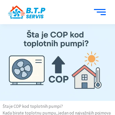
Пређи
на
садржај
Šta je COP kod toplotnih pumpi?
Kada birate toplotnu pumpu, jedan od najvažnijih pojmova