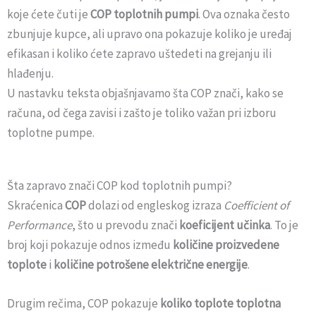
koje ćete čuti je
COP toplotnih pumpi
. Ova oznaka često
zbunjuje kupce, ali upravo ona pokazuje koliko je uređaj
efikasan i koliko ćete zapravo uštedeti na grejanju ili
hlađenju.
U nastavku teksta objašnjavamo šta COP znači, kako se
računa, od čega zavisi i zašto je toliko važan pri izboru
toplotne pumpe.
Šta zapravo znači COP kod toplotnih pumpi?
Skraćenica
COP
dolazi od engleskog izraza
Coefficient of
Performance
, što u prevodu znači
koeficijent učinka
. To je
broj koji pokazuje odnos između
količine proizvedene
toplote
i
količine potrošene električne energije
.
Drugim rečima, COP pokazuje
koliko toplote toplotna