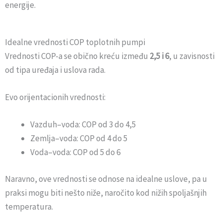
energije.
Idealne vrednosti COP toplotnih pumpi
Vrednosti COP-a se obično kreću između
2,5 i 6
, u zavisnosti
od tipa uređaja i uslova rada.
Evo orijentacionih vrednosti:
Vazduh–voda: COP od 3 do 4,5
Zemlja–voda: COP od 4 do 5
Voda–voda: COP od 5 do 6
Naravno, ove vrednosti se odnose na idealne uslove, pa u
praksi mogu biti nešto niže, naročito kod nižih spoljašnjih
temperatura.