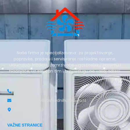
Naša firma je specijalizovana za projektovanje,
popravke, prodaju i servisiranje rashladne opreme,
uključujući frižidere, zamrzivače, ugostiteljsku opremu i
hladnjače, uz stručan tim i brzu uslugu na vašoj adresi.
063 177 9452
kontakt@servisrashladnihuredjaja.rs
Beograd, Srbija
VAŽNE STRANICE