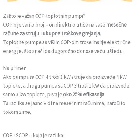
Zašto je važan COP toplotnih pumpi?
COP nije samo broj – on direktno utiče na vaše
mesečne
račune za struju
i
ukupne troškove grejanja
.
Toplotne pumpe sa višim COP-om troše manje električne
energije, što znači da dugoročno donose veću uštedu.
Na primer:
Ako pumpa sa COP 4 troši 1 kW struje da proizvede 4 kW
toplote, a druga pumpa sa COP 3 troši 1 kW da proizvede
samo 3 kW toplote, prva je
oko 25% efikasnija
.
Ta razlika se jasno vidi na mesečnim računima, naročito
tokom zime.
COP i SCOP – koja je razlika