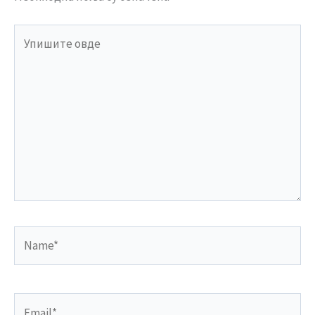
Упишите
овде
Name*
Email*