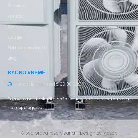
O nama
Kontakt
Cenovnik
Usluge
Politika privatnosti
Blog
RADNO VREME
Ponedeljak - Nedelja 09:00-21:00
Pozovite nas i zakažite naše usluge. Naši serviseri su vam
na raspolaganju.
© Sva prava rezervisana – Design By: AdLab