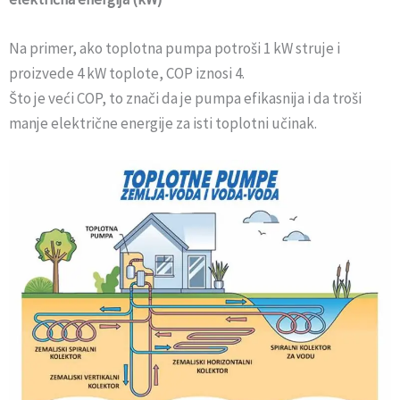
Na primer, ako toplotna pumpa potroši 1 kW struje i
proizvede 4 kW toplote, COP iznosi 4.
Što je veći COP, to znači da je pumpa efikasnija i da troši
manje električne energije za isti toplotni učinak.