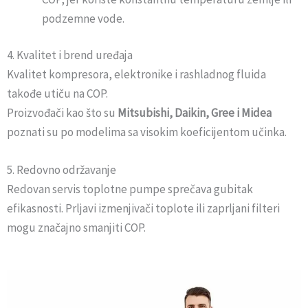
podzemne vode.
4. Kvalitet i brend uređaja
Kvalitet kompresora, elektronike i rashladnog fluida
takođe utiču na COP.
Proizvođači kao što su
Mitsubishi, Daikin, Gree i Midea
poznati su po modelima sa visokim koeficijentom učinka.
5. Redovno održavanje
Redovan servis toplotne pumpe sprečava gubitak
efikasnosti. Prljavi izmenjivači toplote ili zaprljani filteri
mogu značajno smanjiti COP.