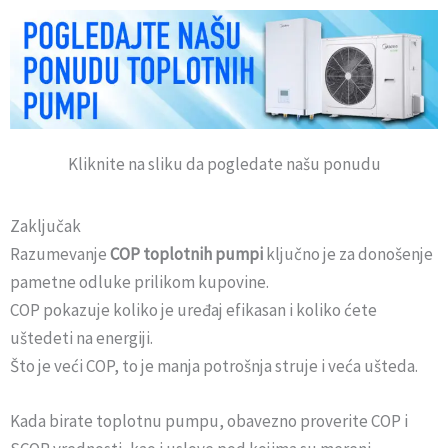
Kliknite na sliku da pogledate našu ponudu
Zaključak
Razumevanje
COP toplotnih pumpi
ključno je za donošenje
pametne odluke prilikom kupovine.
COP pokazuje koliko je uređaj efikasan i koliko ćete
uštedeti na energiji.
Što je veći COP, to je manja potrošnja struje i veća ušteda.
Kada birate toplotnu pumpu, obavezno proverite COP i