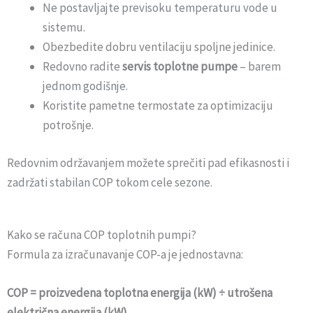
Ne postavljajte previsoku temperaturu vode u
sistemu.
Obezbedite dobru ventilaciju spoljne jedinice.
Redovno radite
servis toplotne pumpe
– barem
jednom godišnje.
Koristite pametne termostate za optimizaciju
potrošnje.
Redovnim održavanjem možete sprečiti pad efikasnosti i
zadržati stabilan COP tokom cele sezone.
Kako se računa COP toplotnih pumpi?
Formula za izračunavanje COP-a je jednostavna:
COP = proizvedena toplotna energija (kW) ÷ utrošena
električna energija (kW)