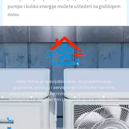
pumpe i koliko energije možete uštedeti na godišnjem
nivou.
Naša firma je specijalizovana za projektovanje,
popravke, prodaju i servisiranje rashladne opreme,
uključujući frižidere, zamrzivače, ugostiteljsku opremu i
hladnjače, uz stručan tim i brzu uslugu na vašoj adresi.
063 177 9452
kontakt@servisrashladnihuredjaja.rs