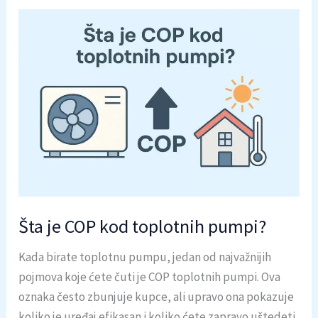
Šta je COP kod toplotnih pumpi?
Kada birate toplotnu pumpu, jedan od najvažnijih
pojmova koje ćete čuti je COP toplotnih pumpi. Ova
oznaka često zbunjuje kupce, ali upravo ona pokazuje
koliko je uređaj efikasan i koliko ćete zapravo uštedeti