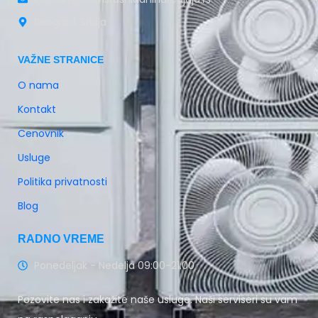
Beograd, Srbija
VAŽNE STRANICE
O nama
Kontakt
Cenovnik
Usluge
Politika privatnosti
Blog
RADNO VREME
Ponedeljak - Nedelja 09:00-21:00
Pozovite nas i zakažite naše usluge. Naši serviseri su vam