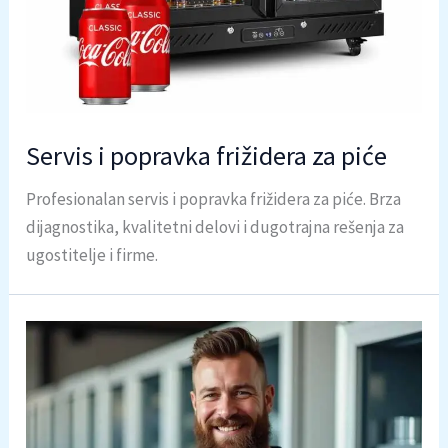
Servis i popravka frižidera za piće
Profesionalan servis i popravka frižidera za piće. Brza
dijagnostika, kvalitetni delovi i dugotrajna rešenja za
ugostitelje i firme.