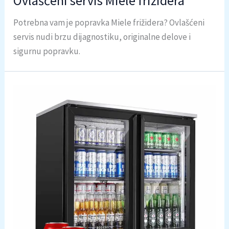
Ovlašćeni servis Miele frižidera
Potrebna vam je popravka Miele frižidera? Ovlašćeni
servis nudi brzu dijagnostiku, originalne delove i
sigurnu popravku.