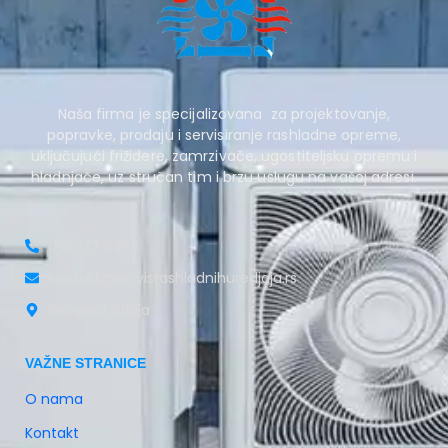
Naša firma je specijalizovana za projektovanje,
popravke, prodaju i servisiranje rashladne opreme,
uključujući frižidere, zamrzivače, ugostiteljsku opremu i
hladnjače, uz stručan tim i brzu uslugu na vašoj adresi.
063 177 9452
kontakt@servisrashladnihuredjaja.rs
Beograd, Srbija
VAŽNE STRANICE
O nama
Kontakt