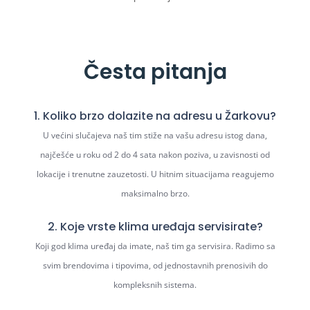
Česta pitanja
1. Koliko brzo dolazite na adresu u Žarkovu?
U većini slučajeva naš tim stiže na vašu adresu istog dana,
najčešće u roku od 2 do 4 sata nakon poziva, u zavisnosti od
lokacije i trenutne zauzetosti. U hitnim situacijama reagujemo
maksimalno brzo.
2. Koje vrste klima uređaja servisirate?
Koji god klima uređaj da imate, naš tim ga servisira. Radimo sa
svim brendovima i tipovima, od jednostavnih prenosivih do
kompleksnih sistema.