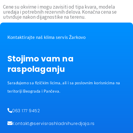
Cene su okvirne i mogu zavisiti od tipa kvara, modela
uređaja i potrebnih rezervnih delova. Konačna cena se
utvrđuje nakon dijagnostike na terenu.
Kontaktirajte naš klima servis Žarkovo
Stojimo vam na
raspolaganju
Sarađujemo sa fizičkim licima, ali i sa poslovnim korisnicima na
teritoriji Beograda i Pančeva.
063 177 9452
Kontakt@servisrashladnihuredjaja.rs