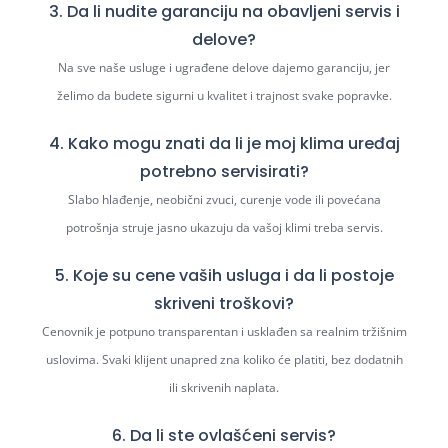
3. Da li nudite garanciju na obavljeni servis i
delove?
Na sve naše usluge i ugrađene delove dajemo garanciju, jer
želimo da budete sigurni u kvalitet i trajnost svake popravke.
4. Kako mogu znati da li je moj klima uređaj
potrebno servisirati?
Slabo hlađenje, neobični zvuci, curenje vode ili povećana
potrošnja struje jasno ukazuju da vašoj klimi treba servis.
5. Koje su cene vaših usluga i da li postoje
skriveni troškovi?
Cenovnik je potpuno transparentan i usklađen sa realnim tržišnim
uslovima. Svaki klijent unapred zna koliko će platiti, bez dodatnih
ili skrivenih naplata.
6. Da li ste ovlašćeni servis?