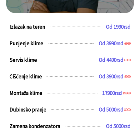
Izlazak na teren
Od 1990rsd
Punjenje klime
Od 3990rsd
5000
Servis klime
Od 4490rsd
6000
Čišćenje klime
Od 3900rsd
5000
Montaža klime
17900rsd
19000
Dubinsko pranje
Od 5000rsd
8000
Zamena kondenzatora
Od 5000rsd