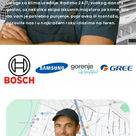
usluge za klima uređaje. Radimo 24/7, svakog dana u
godini, uz nekoliko ekipa iskusnih majstora za klime. Bilo
da vam je potrebno punjenje, popravka ili montaža,
pozovite nas i u najkraćem roku izlazimo na teren.