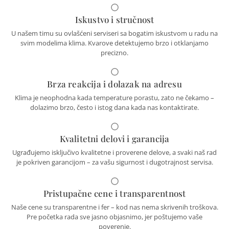
Iskustvo i stručnost
U našem timu su ovlašćeni serviseri sa bogatim iskustvom u radu na
svim modelima klima. Kvarove detektujemo brzo i otklanjamo
precizno.
Brza reakcija i dolazak na adresu
Klima je neophodna kada temperature porastu, zato ne čekamo –
dolazimo brzo, često i istog dana kada nas kontaktirate.
Kvalitetni delovi i garancija
Ugrađujemo isključivo kvalitetne i proverene delove, a svaki naš rad
je pokriven garancijom – za vašu sigurnost i dugotrajnost servisa.
Pristupačne cene i transparentnost
Naše cene su transparentne i fer – kod nas nema skrivenih troškova.
Pre početka rada sve jasno objasnimo, jer poštujemo vaše
poverenje.