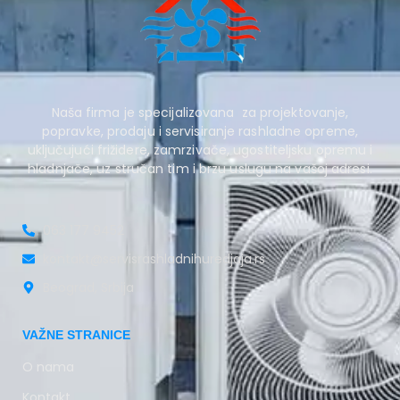
Naša firma je specijalizovana za projektovanje,
popravke, prodaju i servisiranje rashladne opreme,
uključujući frižidere, zamrzivače, ugostiteljsku opremu i
hladnjače, uz stručan tim i brzu uslugu na vašoj adresi.
063 177 9452
kontakt@servisrashladnihuredjaja.rs
Beograd, Srbija
VAŽNE STRANICE
O nama
Kontakt